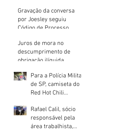
indenização do
Gravação da conversa
seguro de vida
por Joesley seguiu
Código de Processo
Penal e Constituição
Juros de mora no
descumprimento de
obrigação ilíquida
incidem apenas a partir
Para a Polícia Militar
da citação
de SP, camiseta do
Red Hot Chili
Peppers é prova de
Rafael Calil, sócio
crime
responsável pela
área trabalhista,
...
concede entrevista