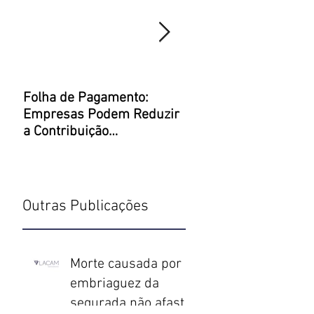
Folha de Pagamento:
Justiça Restaurativa 
Empresas Podem Reduzir
um Direito Penal mel
a Contribuição
Previdenciária
Outras Publicações
Morte causada por
embriaguez da
segurada não afasta