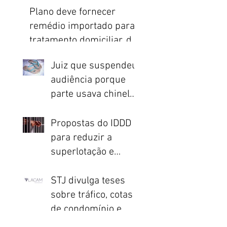
sobre Reforma
Plano deve fornecer
Trabalhista
remédio importado para
tratamento domiciliar, diz
STJ
Juiz que suspendeu
audiência porque
parte usava chinelo
ressarcirá União
Propostas do IDDD
para reduzir a
superlotação e
melhorar o sistema
penitenciário são
STJ divulga teses
tir
apresentadas no
sobre tráfico, cotas
de condomínio e
processo civil