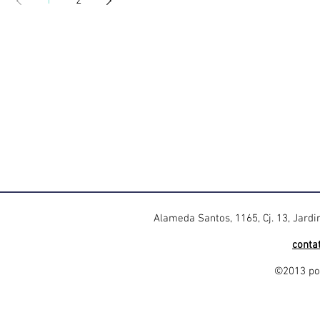
1
2
Alameda Santos, 1165, Cj. 13, Jard
conta
©2013 por