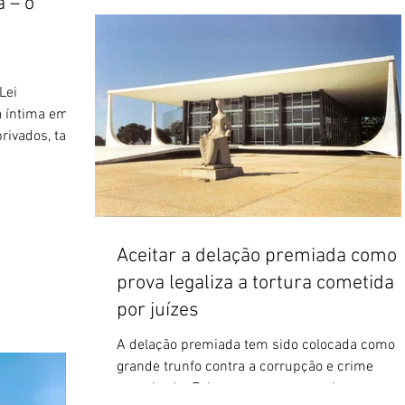
a – o
Lei
a íntima em
rivados, tanto
Aceitar a delação premiada como
prova legaliza a tortura cometida
por juízes
A delação premiada tem sido colocada como
grande trunfo contra a corrupção e crime
organizado. Fala-se que sem esse instrumento