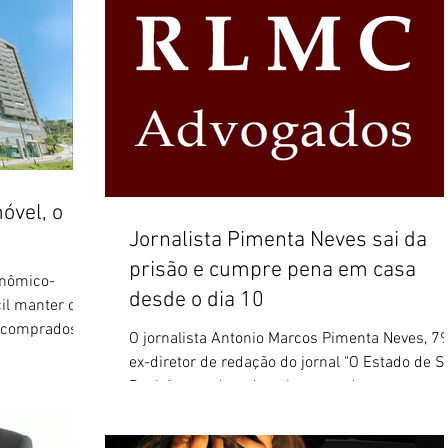
óvel, o
Jornalista Pimenta Neves sai da
prisão e cumpre pena em casa
onômico-
desde o dia 10
cil manter os
 comprados
O jornalista Antonio Marcos Pimenta Neves, 79
ex-diretor de redação do jornal "O Estado de S
Paulo", e condenado pela morte da...