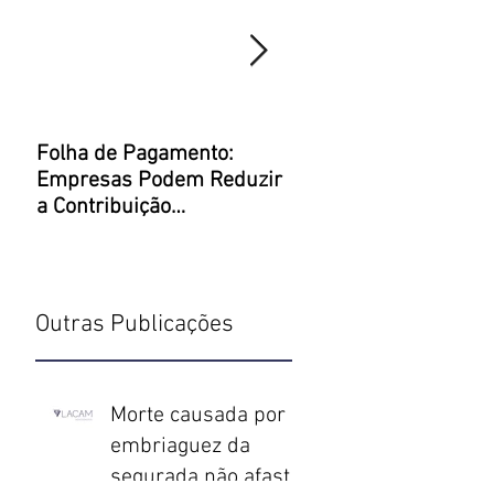
Folha de Pagamento:
Justiça Restaurativa 
Empresas Podem Reduzir
um Direito Penal mel
a Contribuição
Previdenciária
Outras Publicações
,
.
Morte causada por
embriaguez da
segurada não afasta