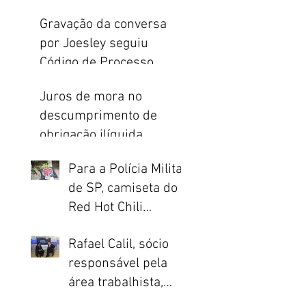
indenização do
Gravação da conversa
seguro de vida
por Joesley seguiu
Código de Processo
Penal e Constituição
Juros de mora no
descumprimento de
obrigação ilíquida
incidem apenas a partir
Para a Polícia Militar
da citação
de SP, camiseta do
Red Hot Chili
Peppers é prova de
o
Rafael Calil, sócio
crime
responsável pela
área trabalhista,
concede entrevista