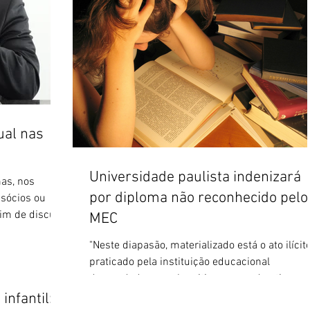
ual nas
Universidade paulista indenizará
as, nos
por diploma não reconhecido pelo
 sócios ou
im de discutir
MEC
"Neste diapasão, materializado está o ato ilícit
praticado pela instituição educacional
demandada, a qual omitiu-se em advertir os
seus...
nfantil: