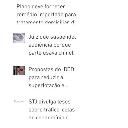
sobre Reforma
Plano deve fornecer
Trabalhista
remédio importado para
tratamento domiciliar, diz
STJ
Juiz que suspendeu
audiência porque
parte usava chinelo
ressarcirá União
Propostas do IDDD
para reduzir a
superlotação e
melhorar o sistema
penitenciário são
STJ divulga teses
apresentadas no
sobre tráfico, cotas
de condomínio e
processo civil