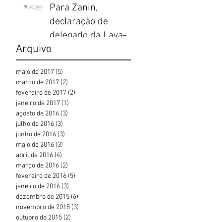
Para Zanin,
declaração de
delegado da Lava-
Arquivo
Jato sobre “timing”
para prender Lula é
maio de 2017
(5)
5 posts
coerção moral
março de 2017
(2)
2 posts
fevereiro de 2017
(2)
2 posts
janeiro de 2017
(1)
1 post
agosto de 2016
(3)
3 posts
julho de 2016
(3)
3 posts
junho de 2016
(3)
3 posts
maio de 2016
(3)
3 posts
abril de 2016
(4)
4 posts
março de 2016
(2)
2 posts
fevereiro de 2016
(5)
5 posts
janeiro de 2016
(3)
3 posts
dezembro de 2015
(6)
6 posts
novembro de 2015
(3)
3 posts
outubro de 2015
(2)
2 posts