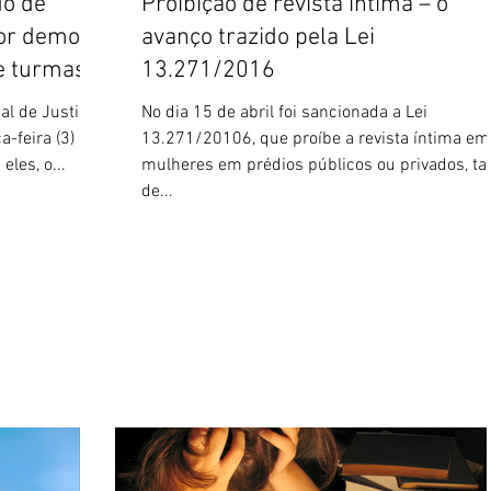
do de
Proibição de revista íntima – o
por demora
avanço trazido pela Lei
e turmas
13.271/2016
al de Justiça
No dia 15 de abril foi sancionada a Lei
-feira (3)
13.271/20106, que proíbe a revista íntima em
les, o...
mulheres em prédios públicos ou privados, ta
de...