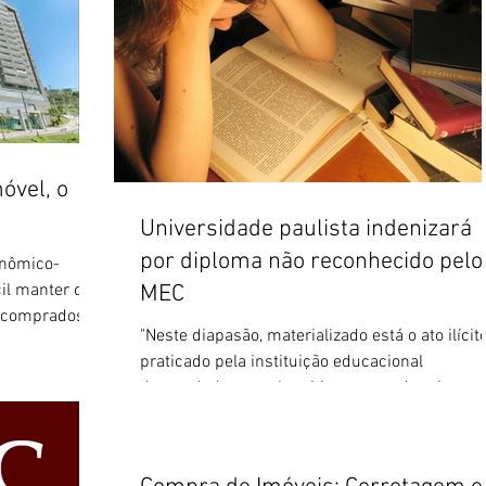
óvel, o
Universidade paulista indenizará
por diploma não reconhecido pelo
onômico-
cil manter os
MEC
 comprados
"Neste diapasão, materializado está o ato ilícit
praticado pela instituição educacional
demandada, a qual omitiu-se em advertir os
seus...