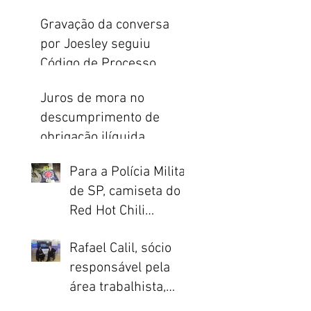
indenização do
Gravação da conversa
seguro de vida
por Joesley seguiu
Código de Processo
Penal e Constituição
Juros de mora no
nto
descumprimento de
obrigação ilíquida
incidem apenas a partir
Para a Polícia Militar
da citação
de SP, camiseta do
Red Hot Chili
Peppers é prova de
Rafael Calil, sócio
crime
responsável pela
área trabalhista,
concede entrevista