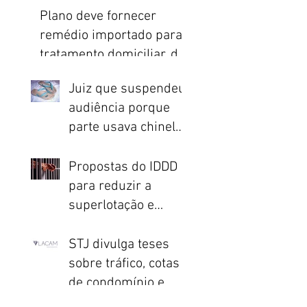
sobre Reforma
Plano deve fornecer
Trabalhista
remédio importado para
tratamento domiciliar, diz
STJ
Juiz que suspendeu
audiência porque
parte usava chinelo
ressarcirá União
Propostas do IDDD
para reduzir a
superlotação e
o
melhorar o sistema
penitenciário são
STJ divulga teses
apresentadas no
sobre tráfico, cotas
de condomínio e
processo civil