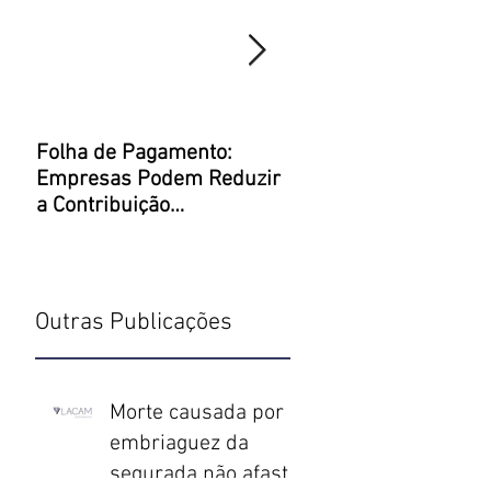
ça
Folha de Pagamento:
Justiça Restaurativa 
 do
Empresas Podem Reduzir
um Direito Penal mel
a Contribuição
Previdenciária
Outras Publicações
Morte causada por
embriaguez da
segurada não afasta