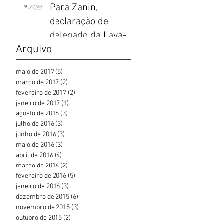
Para Zanin,
declaração de
delegado da Lava-
Arquivo
Jato sobre “timing”
s
para prender Lula é
maio de 2017
(5)
5 posts
coerção moral
março de 2017
(2)
2 posts
fevereiro de 2017
(2)
2 posts
janeiro de 2017
(1)
1 post
agosto de 2016
(3)
3 posts
julho de 2016
(3)
3 posts
junho de 2016
(3)
3 posts
maio de 2016
(3)
3 posts
abril de 2016
(4)
4 posts
março de 2016
(2)
2 posts
fevereiro de 2016
(5)
5 posts
janeiro de 2016
(3)
3 posts
dezembro de 2015
(6)
6 posts
novembro de 2015
(3)
3 posts
outubro de 2015
(2)
2 posts