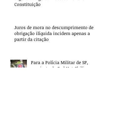
Constituição
Juros de mora no descumprimento de
obrigação ilíquida incidem apenas a
partir da citação
Para a Polícia Militar de SP,
camiseta do Red Hot Chili
Peppers é prova de crime
Rafael Calil, sócio responsável
pela área trabalhista, concede
entrevista sobre Reforma
Trabalhista
Plano deve fornecer remédio importado