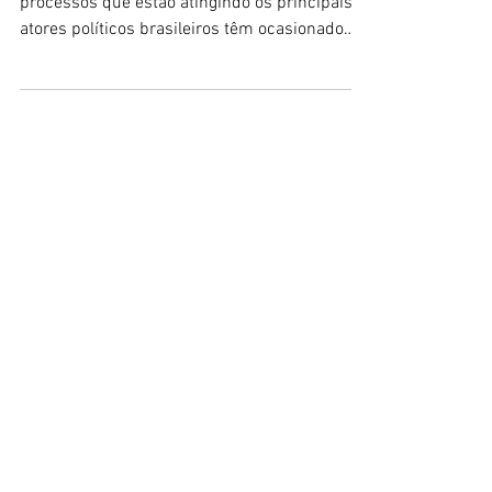
processos que estão atingindo os principais
atores políticos brasileiros têm ocasionado
diversas...