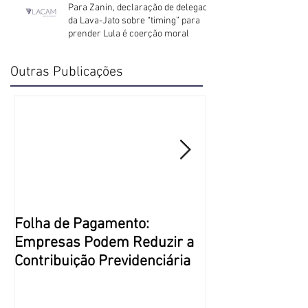
Para Zanin, declaração de delegado
da Lava-Jato sobre “timing” para
prender Lula é coerção moral
Outras Publicações
Folha de Pagamento:
Justiça Restaur
Empresas Podem Reduzir a
Direito Penal m
Contribuição Previdenciária