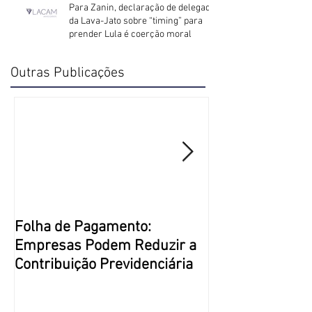
Para Zanin, declaração de delegado
da Lava-Jato sobre “timing” para
prender Lula é coerção moral
Outras Publicações
Folha de Pagamento:
Justiça Restaur
Empresas Podem Reduzir a
Direito Penal m
Contribuição Previdenciária