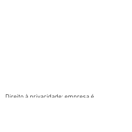
Direito à privacidade: empresa é
condenada a indenizar
trabalhador que tinha de tomar
banho em cabin