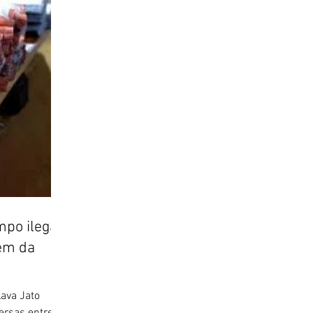
po ilegal
em da
ava Jato