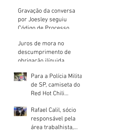
indenização do
Gravação da conversa
seguro de vida
por Joesley seguiu
Código de Processo
Penal e Constituição
Juros de mora no
descumprimento de
obrigação ilíquida
incidem apenas a partir
Para a Polícia Militar
da citação
de SP, camiseta do
Red Hot Chili
Peppers é prova de
Rafael Calil, sócio
crime
responsável pela
área trabalhista,
concede entrevista