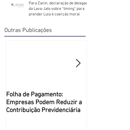
Para Zanin, declaração de delegado
da Lava-Jato sobre “timing” para
prender Lula é coerção moral
Outras Publicações
Folha de Pagamento:
Justiça Restaur
Empresas Podem Reduzir a
Direito Penal m
Contribuição Previdenciária