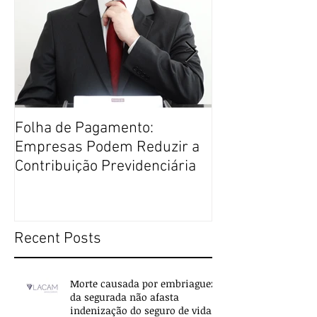
Folha de Pagamento:
Justiça Restaur
Empresas Podem Reduzir a
Direito Penal m
Contribuição Previdenciária
Recent Posts
Morte causada por embriaguez
da segurada não afasta
indenização do seguro de vida