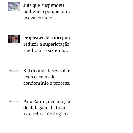
Juiz que suspendeu
audiência porque parte
usava chinelo
ressarcirá União
Propostas do IDDD para
reduzir a superlotação e
melhorar o sistema
penitenciário são
apresentadas no
STJ divulga teses sobre
tráfico, cotas de
condomínio e processo
civil
Para Zanin, declaração
de delegado da Lava-
Jato sobre “timing” para
prender Lula é coerção
moral