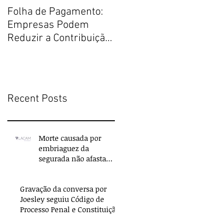
Folha de Pagamento:
Justiça Restaurativa
Empresas Podem
por um Direito Penal
Reduzir a Contribuição
melhor
Previdenciária
Recent Posts
Morte causada por
embriaguez da
segurada não afasta
indenização do seguro
de vida
Gravação da conversa por
Joesley seguiu Código de
Processo Penal e Constituição