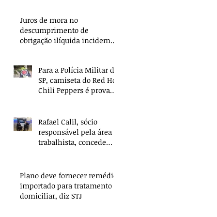
Juros de mora no
descumprimento de
obrigação ilíquida incidem
apenas a partir da citação
Para a Polícia Militar de
SP, camiseta do Red Hot
Chili Peppers é prova
de crime
Rafael Calil, sócio
responsável pela área
trabalhista, concede
entrevista sobre
Reforma Trabalhista
Plano deve fornecer remédio
importado para tratamento
domiciliar, diz STJ