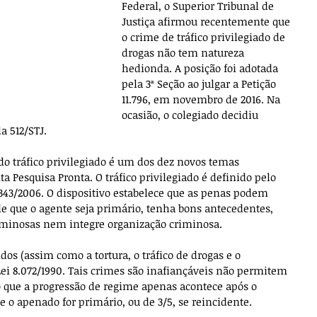
Federal, o Superior Tribunal de 
Justiça afirmou recentemente que 
o crime de tráfico privilegiado de 
drogas não tem natureza 
hedionda. A posição foi adotada 
pela 3ª Seção ao julgar a Petição 
11.796, em novembro de 2016. Na 
ocasião, o colegiado decidiu 
a 512/STJ.
o tráfico privilegiado é um dos dez novos temas 
a Pesquisa Pronta. O tráfico privilegiado é definido pelo 
11.343/2006. O dispositivo estabelece que as penas podem 
sde que o agente seja primário, tenha bons antecedentes, 
riminosas nem integre organização criminosa.
s (assim como a tortura, o tráfico de drogas e o 
Lei 8.072/1990. Tais crimes são inafiançáveis não permitem 
do que a progressão de regime apenas acontece após o 
 o apenado for primário, ou de 3/5, se reincidente.