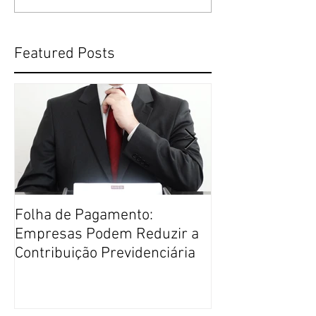
Featured Posts
Folha de Pagamento:
Justiça Restaur
Empresas Podem Reduzir a
Direito Penal m
Contribuição Previdenciária