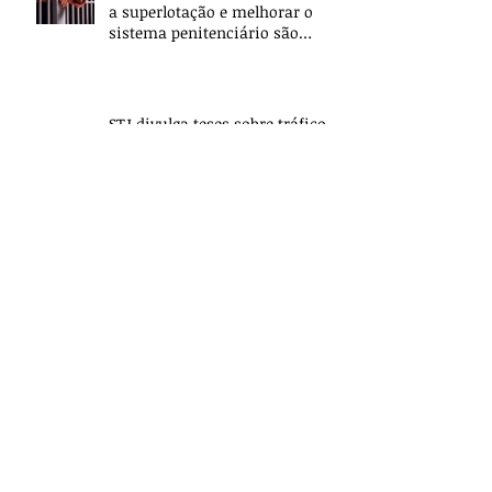
a superlotação e melhorar o
sistema penitenciário são
apresentadas no
STJ divulga teses sobre tráfico,
cotas de condomínio e processo
civil
Para Zanin, declaração de
delegado da Lava-Jato sobre
“timing” para prender Lula é
coerção moral
Archive
maio de 2017
(5)
5 posts
março de 2017
(2)
2 posts
fevereiro de 2017
(2)
2 posts
janeiro de 2017
(1)
1 post