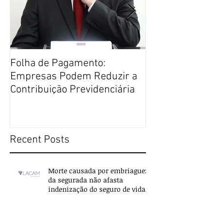
Folha de Pagamento:
Justiça Restaur
Empresas Podem Reduzir a
Direito Penal m
Contribuição Previdenciária
Recent Posts
Morte causada por embriaguez
da segurada não afasta
indenização do seguro de vida