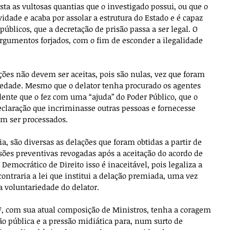
a as vultosas quantias que o investigado possui, ou que o 
dade e acaba por assolar a estrutura do Estado e é capaz 
úblicos, que a decretação de prisão passa a ser legal. O 
 argumentos forjados, com o fim de esconder a ilegalidade 
lações não devem ser aceitas, pois são nulas, vez que foram 
iedade. Mesmo que o delator tenha procurado os agentes 
dente que o fez com uma “ajuda” do Poder Público, que o 
claração que incriminasse outras pessoas e fornecesse 
em ser processados.
a, são diversas as delações que foram obtidas a partir de 
sões preventivas revogadas após a aceitação do acordo de 
mocrático de Direito isso é inaceitável, pois legaliza a 
 contraria a lei que institui a delação premiada, uma vez 
a voluntariedade do delator.
, com sua atual composição de Ministros, tenha a coragem 
ão pública e a pressão midiática para, num surto de 