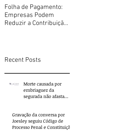
Folha de Pagamento:
Justiça Restaurativa
Empresas Podem
por um Direito Penal
Reduzir a Contribuição
melhor
Previdenciária
Recent Posts
Morte causada por
embriaguez da
segurada não afasta
indenização do seguro
de vida
Gravação da conversa por
Joesley seguiu Código de
Processo Penal e Constituição