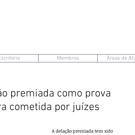
Escritório
Membros
Áreas de At
ção premiada como prova
ura cometida por juízes
A delação premiada tem sido 