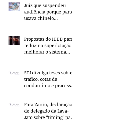
Juiz que suspendeu
audiência porque parte
usava chinelo
ressarcirá União
Propostas do IDDD para
reduzir a superlotação e
melhorar o sistema
penitenciário são
apresentadas no
STJ divulga teses sobre
tráfico, cotas de
condomínio e processo
civil
Para Zanin, declaração
de delegado da Lava-
Jato sobre “timing” para
prender Lula é coerção
moral