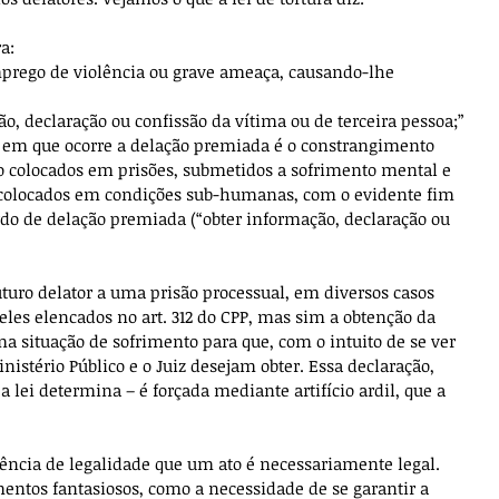
ra:
prego de violência ou grave ameaça, causando-lhe 
o, declaração ou confissão da vítima ou de terceira pessoa;”
s em que ocorre a delação premiada é o constrangimento 
ão colocados em prisões, submetidos a sofrimento mental e 
ão colocados em condições sub-humanas, com o evidente fim 
rdo de delação premiada (“obter informação, declaração ou 
uturo delator a uma prisão processual, em diversos casos 
eles elencados no art. 312 do CPP, mas sim a obtenção da 
a situação de sofrimento para que, com o intuito de se ver 
inistério Público e o Juiz desejam obter. Essa declaração, 
a lei determina – é forçada mediante artifício ardil, que a 
rência de legalidade que um ato é necessariamente legal. 
entos fantasiosos, como a necessidade de se garantir a 