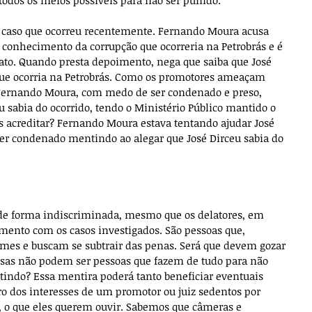
todos os meios possíveis para não ser punido.
caso que ocorreu recentemente. Fernando Moura acusa 
r conhecimento da corrupção que ocorreria na Petrobrás e é 
ato. Quando presta depoimento, nega que saiba que José 
que ocorria na Petrobrás. Como os promotores ameaçam 
, Fernando Moura, com medo de ser condenado e preso, 
eu sabia do ocorrido, tendo o Ministério Público mantido o 
 acreditar? Fernando Moura estava tentando ajudar José 
er condenado mentindo ao alegar que José Dirceu sabia do 
 de forma indiscriminada, mesmo que os delatores, em 
ento com os casos investigados. São pessoas que, 
es e buscam se subtrair das penas. Será que devem gozar 
ssas não podem ser pessoas que fazem de tudo para não 
indo? Essa mentira poderá tanto beneficiar eventuais 
o dos interesses de um promotor ou juiz sedentos por 
s, o que eles querem ouvir. Sabemos que câmeras e 