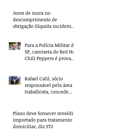
Juros de mora no
descumprimento de
obrigação ilíquida incidem
apenas a partir da citação
Para a Polícia Militar de
SP, camiseta do Red Hot
Chili Peppers é prova
de crime
Rafael Calil, sócio
responsável pela área
trabalhista, concede
entrevista sobre
Reforma Trabalhista
Plano deve fornecer remédio
importado para tratamento
domiciliar, diz STJ