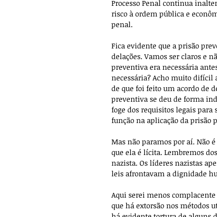
Processo Penal continua inalte
risco à ordem pública e econômi
penal.
Fica evidente que a prisão prev
delações. Vamos ser claros e nã
preventiva era necessária ante
necessária? Acho muito difícil
de que foi feito um acordo de 
preventiva se deu de forma inde
foge dos requisitos legais para
função na aplicação da prisão 
Mas não paramos por aí. Não é 
que ela é lícita. Lembremos d
nazista. Os líderes nazistas a
leis afrontavam a dignidade 
Aqui serei menos complacente d
que há extorsão nos métodos ut
há evidente tortura de alguns do