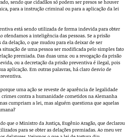
rado, sendo que cidadãos só podem ser presos se houver 
ca, para a instrução criminal ou para a aplicação da lei 
entiva está sendo utilizada de forma indevida para obter 
o ofendamos a inteligência das pessoas. Se a prisão 
s da delação, o que mudou para ela deixar de ser 
 a situação de uma pessoa ser modificada pelo simples fato 
delação premiada. Das duas uma: ou a revogação da prisão 
vida, ou a decretação da prisão preventiva é ilegal, pois 
 sua aplicação. Em outras palavras, há claro desvio de 
preventiva.
porque uma ação se reveste de aparência de legalidade 
os crimes contra a humanidade cometidos na Alemanha 
penas cumpriam a lei, mas alguém questiona que aquelas 
humana?
o que o Ministro da Justiça, Eugênio Aragão, que declarou 
ilizados para se obter as delações premiadas. Ao meu ver 
s delatores. Vejamos o que a lei de tortura diz: