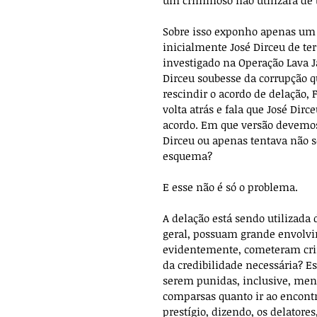
um criminoso não utilizará de 
Sobre isso exponho apenas um 
inicialmente José Dirceu de te
investigado na Operação Lava J
Dirceu soubesse da corrupção 
rescindir o acordo de delação
volta atrás e fala que José Dirc
acordo. Em que versão devemos
Dirceu ou apenas tentava não s
esquema?
E esse não é só o problema.
A delação está sendo utilizada
geral, possuam grande envolvim
evidentemente, cometeram crim
da credibilidade necessária? E
serem punidas, inclusive, ment
comparsas quanto ir ao encontr
prestígio, dizendo, os delatore