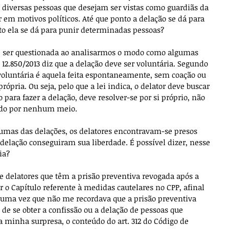
 diversas pessoas que desejam ser vistas como guardiãs da 
r em motivos políticos. Até que ponto a delação se dá para 
to ela se dá para punir determinadas pessoas?
 ser questionada ao analisarmos o modo como algumas 
i 12.850/2013 diz que a delação deve ser voluntária. Segundo 
 voluntária é aquela feita espontaneamente, sem coação ou 
ópria. Ou seja, pelo que a lei indica, o delator deve buscar 
o para fazer a delação, deve resolver-se por si próprio, não 
gido por nenhum meio.
gumas das delações, os delatores encontravam-se presos 
delação conseguiram sua liberdade. É possível dizer, nesse 
ia?
e delatores que têm a prisão preventiva revogada após a 
 o Capítulo referente à medidas cautelares no CPP, afinal 
, uma vez que não me recordava que a prisão preventiva 
 de se obter a confissão ou a delação de pessoas que 
 minha surpresa, o conteúdo do art. 312 do Código de 