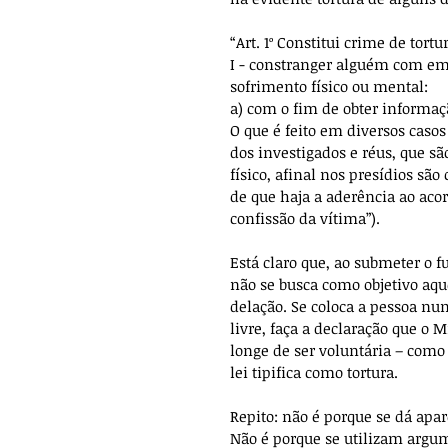
“Art. 1º Constitui crime de tortu
I - constranger alguém com em
sofrimento físico ou mental:
a) com o fim de obter informaçã
O que é feito em diversos caso
dos investigados e réus, que s
físico, afinal nos presídios s
de que haja a aderência ao aco
confissão da vítima”).
Está claro que, ao submeter o f
não se busca como objetivo aqu
delação. Se coloca a pessoa num
livre, faça a declaração que o M
longe de ser voluntária – como 
lei tipifica como tortura.
Repito: não é porque se dá apa
Não é porque se utilizam argum