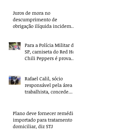
Juros de mora no
descumprimento de
obrigação ilíquida incidem
apenas a partir da citação
Para a Polícia Militar de
SP, camiseta do Red Hot
Chili Peppers é prova
de crime
Rafael Calil, sócio
responsável pela área
trabalhista, concede
entrevista sobre
Reforma Trabalhista
Plano deve fornecer remédio
importado para tratamento
domiciliar, diz STJ