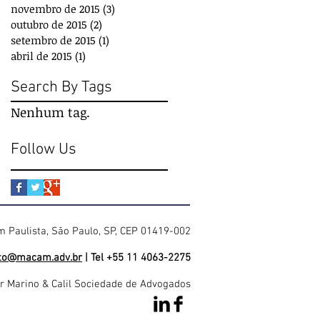
novembro de 2015
(3)
3 posts
outubro de 2015
(2)
2 posts
setembro de 2015
(1)
1 post
abril de 2015
(1)
1 post
Search By Tags
Nenhum tag.
Follow Us
im Paulista, São Paulo, SP, CEP 01419-002
to@macam.adv.br
| Tel +55 11 4063-2275
 Marino & Calil Sociedade de Advogados