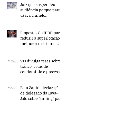
Juiz que suspendeu
audiência porque parte
usava chinelo
ressarcirá União
Propostas do IDDD para
reduzir a superlotação e
melhorar o sistema
penitenciário são
apresentadas no
STJ divulga teses sobre
tráfico, cotas de
condomínio e processo
civil
Para Zanin, declaração
de delegado da Lava-
Jato sobre “timing” para
prender Lula é coerção
moral