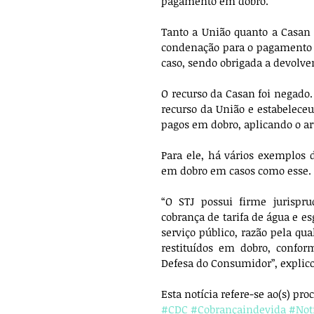
pagamento em dobro. 
Tanto a União quanto a Casan
condenação para o pagamento e
caso, sendo obrigada a devolver
O recurso da Casan foi negado.
recurso da União e estabelece
pagos em dobro, aplicando o ar
Para ele, há vários exemplos 
em dobro em casos como esse. 
“O STJ possui firme jurispru
cobrança de tarifa de água e es
serviço público, razão pela qu
restituídos em dobro, confor
Defesa do Consumidor”, explico
Esta notícia refere-se ao(s) pro
#CDC
#Cobrançaindevida
#Not