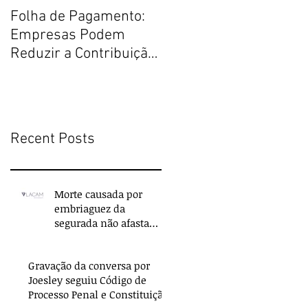
Folha de Pagamento:
Justiça Restaurativa
Empresas Podem
por um Direito Penal
Reduzir a Contribuição
melhor
Previdenciária
Recent Posts
Morte causada por
embriaguez da
segurada não afasta
indenização do seguro
de vida
Gravação da conversa por
Joesley seguiu Código de
Processo Penal e Constituição