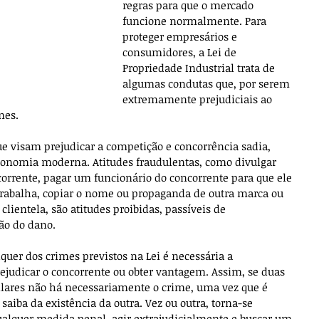
regras para que o mercado 
funcione normalmente. Para 
proteger empresários e 
consumidores, a Lei de 
Propriedade Industrial trata de 
algumas condutas que, por serem 
extremamente prejudiciais ao 
mes. 
e visam prejudicar a competição e concorrência sadia, 
onomia moderna. Atitudes fraudulentas, como divulgar 
corrente, pagar um funcionário do concorrente para que ele 
rabalha, copiar o nome ou propaganda de outra marca ou 
clientela, são atitudes proibidas, passíveis de 
ão do dano. 
quer dos crimes previstos na Lei é necessária a 
judicar o concorrente ou obter vantagem. Assim, se duas 
ares não há necessariamente o crime, uma vez que é 
aiba da existência da outra. Vez ou outra, torna-se 
ualquer medida penal, agir extrajudicialmente e buscar um 