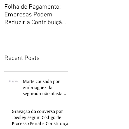
Folha de Pagamento:
Justiça Restaurativa
Empresas Podem
por um Direito Penal
Reduzir a Contribuição
melhor
Previdenciária
Recent Posts
Morte causada por
embriaguez da
segurada não afasta
indenização do seguro
de vida
Gravação da conversa por
Joesley seguiu Código de
Processo Penal e Constituição