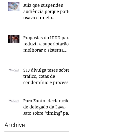
Juiz que suspendeu
audiência porque parte
usava chinelo
ressarcirá União
Propostas do IDDD para
reduzir a superlotação e
melhorar o sistema
penitenciário são
apresentadas no
STJ divulga teses sobre
tráfico, cotas de
condomínio e processo
civil
Para Zanin, declaração
de delegado da Lava-
Jato sobre “timing” para
prender Lula é coerção
Archive
moral