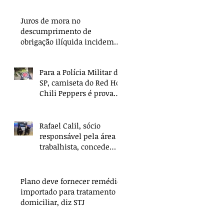
Juros de mora no
descumprimento de
obrigação ilíquida incidem
apenas a partir da citação
Para a Polícia Militar de
SP, camiseta do Red Hot
Chili Peppers é prova
de crime
Rafael Calil, sócio
responsável pela área
trabalhista, concede
entrevista sobre
Reforma Trabalhista
Plano deve fornecer remédio
importado para tratamento
domiciliar, diz STJ