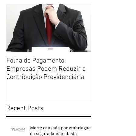
Folha de Pagamento:
Justiça Restaur
Empresas Podem Reduzir a
Direito Penal m
Contribuição Previdenciária
Recent Posts
Morte causada por embriaguez
da segurada não afasta