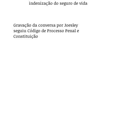
indenização do seguro de vida
Gravação da conversa por Joesley
seguiu Código de Processo Penal e
Constituição
Juros de mora no descumprimento de
obrigação ilíquida incidem apenas a
partir da citação
Para a Polícia Militar de SP,
camiseta do Red Hot Chili
Peppers é prova de crime
Rafael Calil, sócio responsável
pela área trabalhista, concede