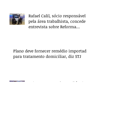
Rafael Calil, sócio responsável
pela área trabalhista, concede
entrevista sobre Reforma
Trabalhista
Plano deve fornecer remédio importado
para tratamento domiciliar, diz STJ
Juiz que suspendeu audiência
porque parte usava chinelo
ressarcirá União
Propostas do IDDD para reduzir
a superlotação e melhorar o