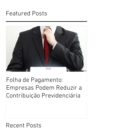
Featured Posts
Folha de Pagamento:
Justiça Restaur
Empresas Podem Reduzir a
Direito Penal m
Contribuição Previdenciária
Recent Posts